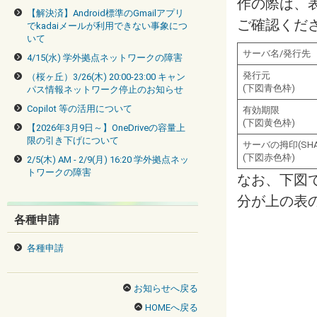
作の際は、
【解決済】Android標準のGmailアプリ
ご確認くだ
でkadaiメールが利用できない事象につ
いて
サーバ名/発行先
4/15(水) 学外拠点ネットワークの障害
発行元
（桜ヶ丘）3/26(木) 20:00-23:00 キャン
(下図青色枠)
パス情報ネットワーク停止のお知らせ
Copilot 等の活用について
有効期限
(下図黄色枠)
【2026年3月9日～】OneDriveの容量上
限の引き下げについて
サーバの拇印(SHA-
(下図赤色枠)
2/5(木) AM - 2/9(月) 16:20 学外拠点ネッ
トワークの障害
なお、下図
分が上の表
各種申請
各種申請
お知らせへ戻る
HOMEへ戻る