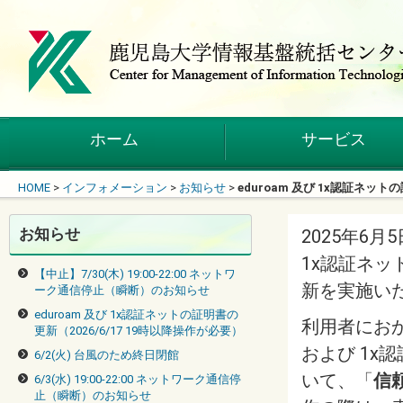
ホーム
サービス
HOME
>
インフォメーション
>
お知らせ
>
eduroam 及び 1x認証ネット
お知らせ
2025年6月
1x認証ネッ
【中止】7/30(木) 19:00-22:00 ネットワ
新を実施い
ーク通信停止（瞬断）のお知らせ
eduroam 及び 1x認証ネットの証明書の
利用者におかれ
更新（2026/6/17 19時以降操作が必要）
および 1x
6/2(火) 台風のため終日閉館
いて、「
信
6/3(水) 19:00-22:00 ネットワーク通信停
止（瞬断）のお知らせ