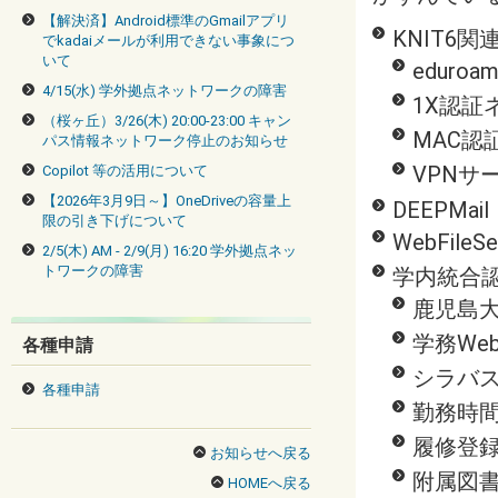
【解決済】Android標準のGmailアプリ
KNIT6関
でkadaiメールが利用できない事象につ
いて
eduroa
4/15(水) 学外拠点ネットワークの障害
1X認証
（桜ヶ丘）3/26(木) 20:00-23:00 キャン
MAC認
パス情報ネットワーク停止のお知らせ
VPNサ
Copilot 等の活用について
【2026年3月9日～】OneDriveの容量上
DEEPMail
限の引き下げについて
WebFile
2/5(木) AM - 2/9(月) 16:20 学外拠点ネッ
トワークの障害
学内統合
鹿児島大学
学務We
各種申請
シラバ
各種申請
勤務時
履修登
お知らせへ戻る
附属図書館 
HOMEへ戻る