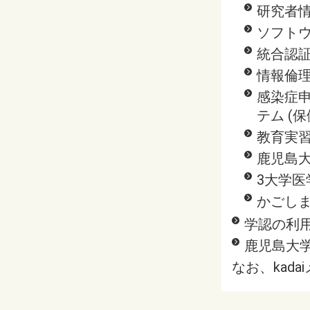
研究者
ソフトウ
統合認証
情報倫理
感染症申
テム (
教育実習
鹿児島大
3大学医
かごしま
学認の利
鹿児島大学
なお、kada